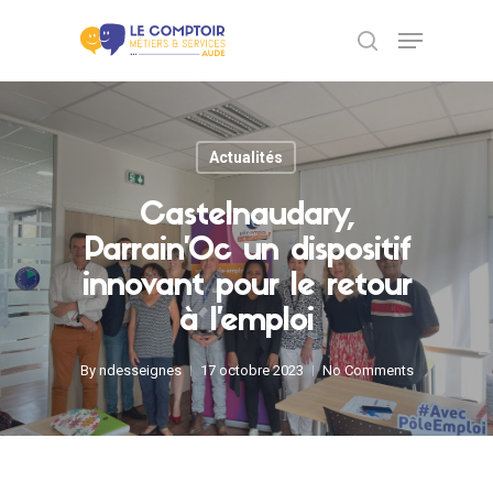
Skip
Menu
to
search
main
Close
content
Menu
Actualités
Castelnaudary,
Parrain’Oc un dispositif
innovant pour le retour
à l’emploi
By
ndesseignes
17 octobre 2023
No Comments